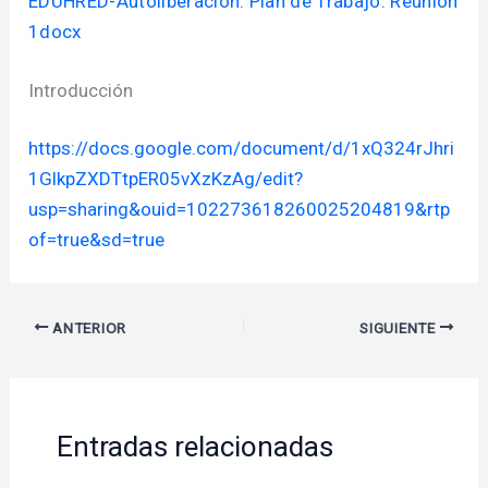
EDUHRED-Autoliberación. Plan de Trabajo. Reunión
1docx
Introducción
https://docs.google.com/document/d/1xQ324rJhri
1GlkpZXDTtpER05vXzKzAg/edit?
usp=sharing&ouid=102273618260025204819&rtp
of=true&sd=true
ANTERIOR
SIGUIENTE
Entradas relacionadas