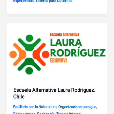
,
Experiencias
Talleres para Docentes
Escuela Alternativa Laura Rodriguez.
Chile
,
,
Equilibrio con la Naturaleza
Organizaciones amigas
,
,
Página amiga
Pedagogía
Trabajo Interno