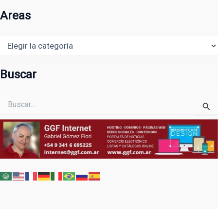
Areas
Areas
Buscar
Buscar
por: