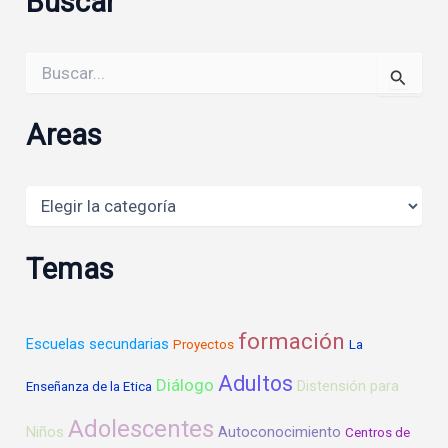
Buscar
Buscar
por:
Areas
Areas
Temas
formación
Escuelas secundarias
Proyectos
La
Adultos
Diálogo
Distensión para
Enseñanza de la Etica
Adolescentes
Niños
Autoconocimiento
Centros de