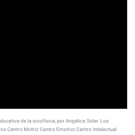
cativa de la sicofísica, por Angélica Soler. Los
ivo Centro Motriz Centro Emotivo Centro Intelectual.