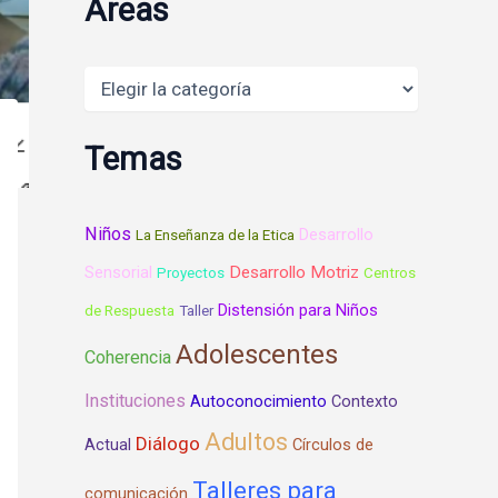
Areas
Areas
Temas
Niños
Desarrollo
La Enseñanza de la Etica
Desarrollo Motriz
Sensorial
Proyectos
Centros
Distensión para Niños
de Respuesta
Taller
Adolescentes
Coherencia
Instituciones
Autoconocimiento
Contexto
Adultos
Diálogo
Actual
Círculos de
Talleres para
comunicación