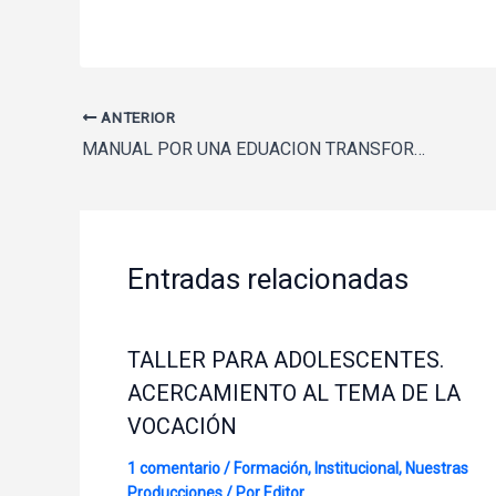
ANTERIOR
MANUAL POR UNA EDUACION TRANSFORMADORA.Daniel Robaldo-Matilde A. Dominguez-Andrea Fittipaldi-Carlos W. Guajardo-2014
Entradas relacionadas
TALLER PARA ADOLESCENTES.
ACERCAMIENTO AL TEMA DE LA
VOCACIÓN
1 comentario
/
Formación
,
Institucional
,
Nuestras
Producciones
/ Por
Editor