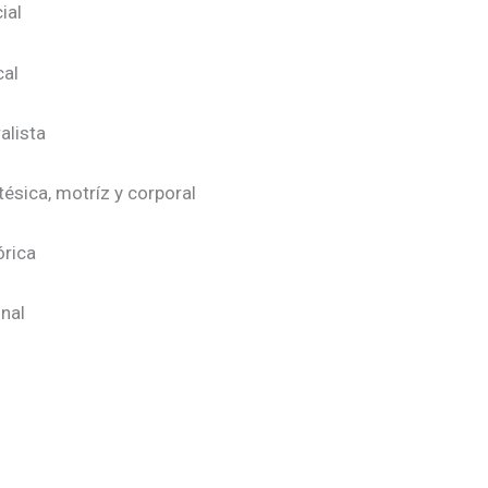
ial
cal
alista
tésica, motríz y corporal
órica
onal