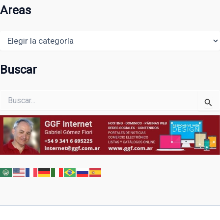
Areas
Areas
Buscar
Buscar
por: