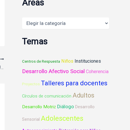
Areas
Areas
Temas
E
Niños
Instituciones
Centros de Respuesta
CONSECUENCIA PEDAGÓGICAS DEL ESQUEMA DEL PSIQUISMO- ANGELICA SOLER.
Desarrollo Afectivo Social
Coherencia
Talleres para docentes
Proyectos
Adultos
Círculos de comunicación
Diálogo
Desarrollo Motriz
Desarrollo
Adolescentes
Sensorial