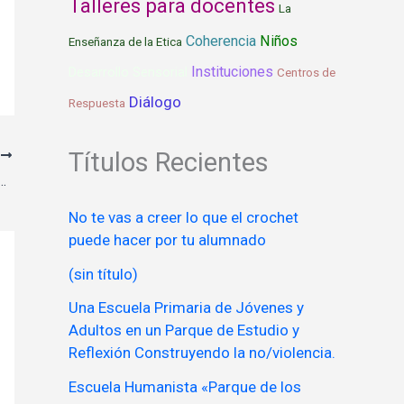
Talleres para docentes
La
Coherencia
Niños
Enseñanza de la Etica
Instituciones
Desarrollo Sensorial
Centros de
Diálogo
Respuesta
Títulos Recientes
E
NA. LA ENSEÑANZA DE LA ETICA A TRAVES DE LA REGLA DE ORO
No te vas a creer lo que el crochet
puede hacer por tu alumnado
(sin título)
Una Escuela Primaria de Jóvenes y
Adultos en un Parque de Estudio y
Reflexión Construyendo la no/violencia.
Escuela Humanista «Parque de los