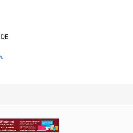
 DE
es
,