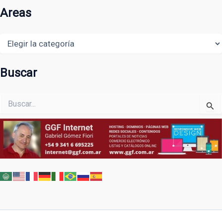
Areas
Areas
Buscar
Buscar
por: