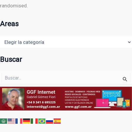
randomised.
Areas
Areas
Buscar
Buscar
por: