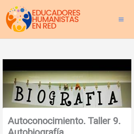
Ir
al
contenido
Autoconocimiento. Taller 9.
Autobiografía