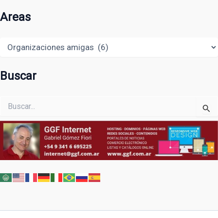
Areas
Areas
Buscar
Buscar
por: